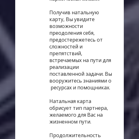
существования максимальную
пользу.
Получив натальную
Вы начинаете чувствовать контроль
карту, Вы увидите
над своей жизнью и реальность
возможности
наполняется ЧУДЕСАМИ…, но это
преодоления себя,
результат духовной и физической
предостережетесь от
работы над собой.
сложностей и
препятствий,
Хотите прожить дальнейшую жизнь
встречаемых на пути для
правильно - нужно составить и
реализации
построить натальную карту с
поставленной задачи. Вы
расшифровкой. В наше неспокойное
вооружитесь знаниями о
время она необходима каждому.
ресурсах и помощниках.
Натальная карта
обрисует тип партнера,
желаемого для Вас на
жизненном пути.
Продолжительность