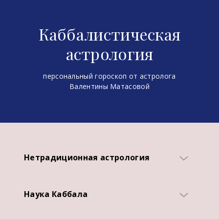
Каббалистическая
астрология
персональный гороскоп от астролога
Валентины Матасовой
Нетрадиционная астрология
Уже доказанный факт
- существование планетных систем и
Наука Каббала
других звезд. Ранее неизвестное и
шокирующее в наше время
Об этом учении существует
становится реальностью, всерьез