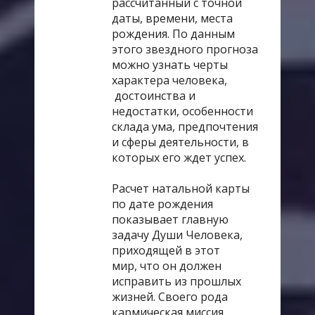
рассчитанный с точной
практичная наука - помогает увидеть
даты, времени, места
«большую картину» своей жизни и
рождения. По данным
получить правила игры:
как быть
этого звездного прогноза
счастливым, в каком направлении
можно узнать черты
двигаться и чего избегать, для
характера человека,
чего я пришел в этот мир, почему
достоинства и
снова и снова наступаю на те же
недостатки, особенности
грабли, что мне мешает получить
склада ума, предпочтения
желаемое, что делать для
и сферы деятельности, в
изменения ситуации к лучшему.
которых его ждет успех.
Имея на руках карту, Вы получаете
Расчет натальной карты
руководство к действию, владеете
по дате рождения
ситуацией в любых хитросплетениях
показывает главную
судьбы, понимаете причины
задачу Души Человека,
возникновения проблем и видите
приходящей в этот
пути их решения. Индивидуальная
мир, что он должен
астрологическая карта помогает
исправить из прошлых
приблизиться к своей жизненной
жизней. Своего рода
задаче и извлечь из своего
кармическая миссия.