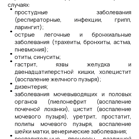
случаях:
простудные заболевания
(респираторные, инфекции, грипп,
ларингит);
острые легочные и бронхиальные
заболевания (трахеиты, бронхиты, астма,
пневмония);
отиты, синуситы;
гастрит, язвы желудка и
двенадцатиперстной кишки, холецистит
(воспаление желчного пузыря);
дизентерия;
заболевания мочевыводящих и половых
органов (пиелонефрит (воспаление
почечной лоханки), цистит (воспаление
мочевого пузыря), уретрит, простатит,
полипы мочевого пузыря, воспаление
шейки матки, венерические заболевания;
воспалительные процессы различной