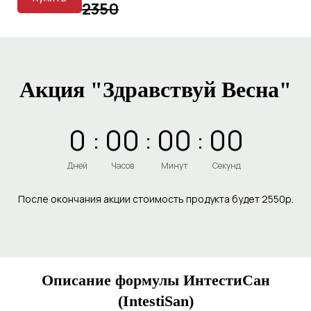
2350
Акция "Здравствуй Весна"
0
:
0
0
:
0
0
:
0
0
Дней
Часов
Минут
Секунд
После окончания акции стоимость продукта будет 2550р.
Описание формулы
ИнтестиСан
(IntestiSan)