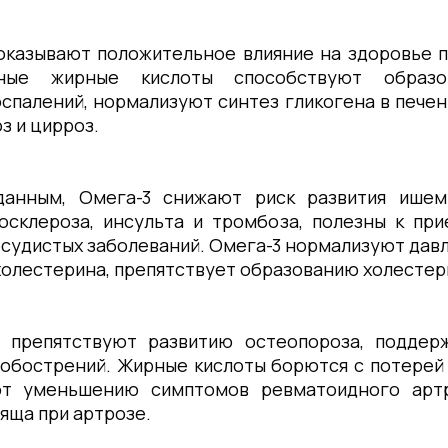
оказывают положительное влияние на здоровье 
ные жирные кислоты способствуют образов
палений, нормализуют синтез гликогена в печен
з и цирроз.
анным, Омега-3 снижают риск развития ишем
осклероза, инсульта и тромбоза, полезны к пр
судистых заболеваний. Омега-3 нормализуют дав
холестерина, препятствует образованию холестер
 препятствуют развитию остеопороза, поддерж
 обострений. Жирные кислоты борются с потерей
ют уменьшению симптомов ревматоидного арт
яща при артрозе.