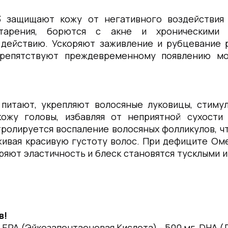
3 защищают кожу от негативного воздействия
тарения, борются с акне и хроническими д
действию. Ускоряют заживление и рубцевание р
препятствуют преждевременному появлению мо
 питают, укрепляют волосяные луковицы, стиму
кожу головы, избавляя от неприятной сухости 
тролируется воспаление волосяных фолликулов, ч
живая красивую густоту волос. При дефиците Ом
ряют эластичность и блеск становятся тусклыми и 
в!
, EPA (Эйкозапентаеновая Кислота) - 500 мг, DHA 