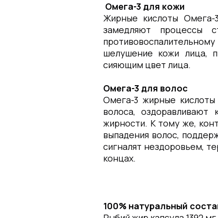
Омега-3 для кожи
Жирные кислоты Омега-
замедляют процессы с
противовоспалительному 
шелушение кожи лица, 
сияющим цвет лица.
Омега-3 для волос
Омега-3 жирные кислоты
волоса, оздоравливают 
жирности. К тому же, кон
выпадения волос, поддер
сигналят нездоровьем, те
концах.
100% натуральный соста
Рыбий жир капсула 1392 мг