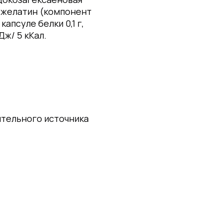
е: желатин (компонент
апсуле белки 0,1 г,
Дж/ 5 кКал.
ительного источника