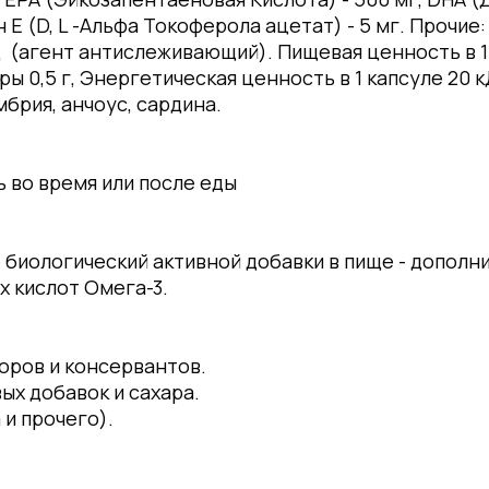
н Е (D, L -Альфа Токоферола ацетат) - 5 мг. Прочи
 (агент антислеживающий). Пищевая ценность в 1 к
ы 0,5 г, Энергетическая ценность в 1 капсуле 20 к
мбрия, анчоус, сардина.
нь во время или после еды
 биологический активной добавки в пище - дополн
 кислот Омега-3.
оров и консервантов.
ых добавок и сахара.
 и прочего).