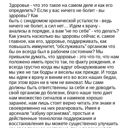
Здоровье - что это такое на самом деле и как его
определить? Если у вас ничего не болит - вы
здоровы? Как
быть с синдромом хронической усталости - ведь
ничего не болит, а сил нет… Идем к врачу -
анализы в порядке, а вам “не по себе” - что делать?
Как узнать насколько вы здоровы сейчас и, самое
главное, как его, здоровье, поддерживать, как
повышать иммунитет, “обслуживать” организм что
бы он всегда был в рабочем состоянии? Мы
привыкли думать, что здоровье - это что-то, что нам
положено иметь просто так, по факту рождения, и
всегда грустно когда мы вдруг обнаруживаем что
мы уже не так бодры и веселы как прежде. И тогда
мы идем к врачу и виним его во всех наших бедах,
при этом врач ни в чем не виноват. Мы сами
должны быть ответственны за себя и не доводить
свой организм до болезни, благо наше тело дает
нам множество сигналов и намеков хорошо
заранее, нам лишь стоит верно читать эти знаки и
своевременно на них реагировать. Имея в
арсенале “азбуку организма”, простые и
действенные технологии поддержания и
восстановления вы можете существенно улучшить