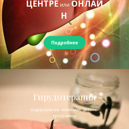
ЦЕНТРЕ
ОНЛАЙ
или
Н
Подробнее
Гирудотерапия
оздоровление пиявками, детокс-
программы