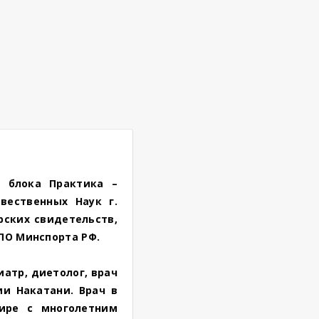
ь блока Практика –
вественных Наук г.
рских свидетельств,
ПО Минспорта РФ.
иатр, диетолог, врач
и Накатани. Врач в
ире с многолетним