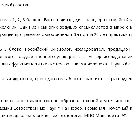
ческий) состав
ель 1, 2, 3 блоков.
Врач-педиатр, диетолог, врач семейной 
околении. Один из немногих ведущих специалистов в мире с
дующей программой оздоровления. За почти 20 лет практики 
ь 3 блока.
Российский физиолог, исследователь традицион
ргского государственного университета. Автор исследовани
вных функциональных систем организма человека. Научный ст
ьный директор, преподаватель блока Практика – юриспруден
генерального директора по образовательной деятельности,
демии Ествественных Наук г. Ганновер, Германия. Почетный 
ления медико-биологических технологий МПО Минспорта РФ.