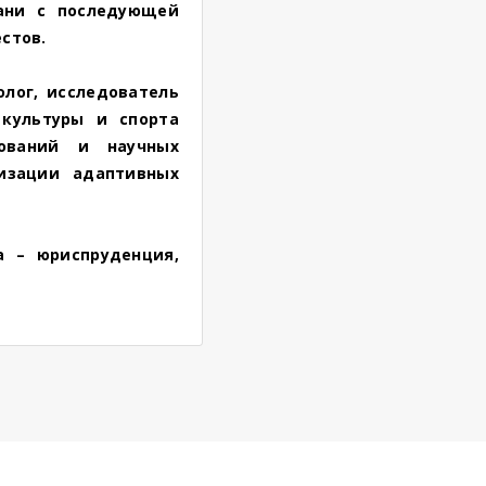
ани с последующей
естов.
олог, исследователь
культуры и спорта
дований и научных
изации адаптивных
а – юриспруденция,