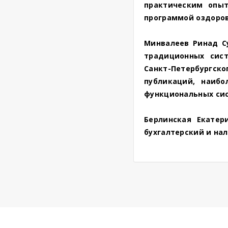
практическим опы
программой оздоров
Минвалеев Ринад Су
традиционных сис
Санкт-Петербургс
публикаций, наиб
функциональных сис
Берлинская Екатер
бухгалтерский и на