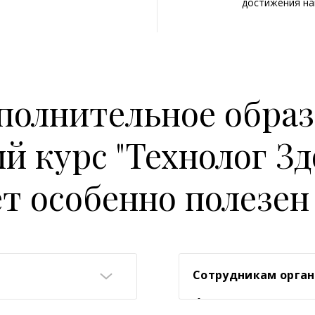
достижения на
полнительное обра
й курс "Технолог Зд
ет особенно полезен 
Сотрудникам орган
Оздоровительные це