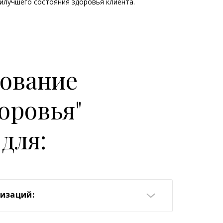
илучшего состояния здоровья клиента.
зование
оровья"
для:
изаций:
нтры