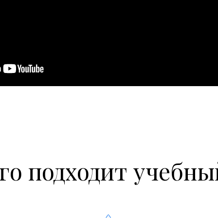
Баням / саунам
Велнесс центры и гос
Санатории
Профилактории
Дома отдыха
Йога центры/цигун/во
Производители БАД
Салоны красоты / Бар
СПА салоны
Магазины спортивног
Эко туризм
Аквапарки
Страховые компании
го подходит учебны
Транспортные компан
Компании с вредными
Компании с обязате