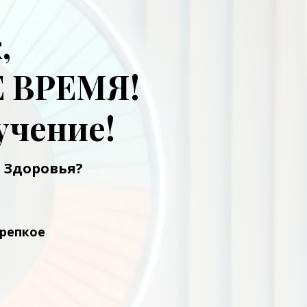
к,
Е ВРЕМЯ!
учение!
а Здоровья
?
крепкое