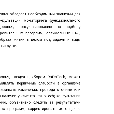
ровья обладает необходимыми знаниями для
онсультаций, мониторинга функционального
доровья, консультированию по подбору
оровительных программ, оптимальных БАД,
образа жизни в целом под задачи и виды
 нагрузки.
ровья, владея прибором RaDoTech, может
ыявлять первичные слабости в организме
слеживать изменения, проводить очные или
и наличии у клиента RaDoTech) консультации
нию, объективно следить за результатами
ных программ, корректировать их с целью