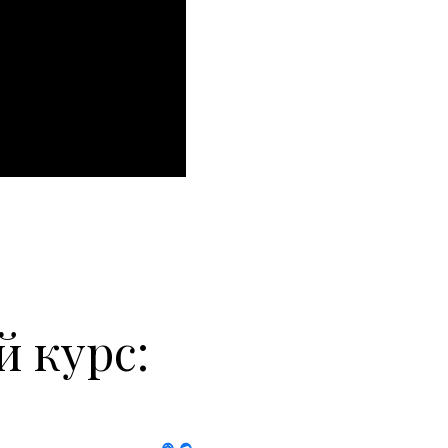
тиницы
сточные практики
берные
о питания
й курс:
ии
 условиями труда
льными ежедневными медосмотрами