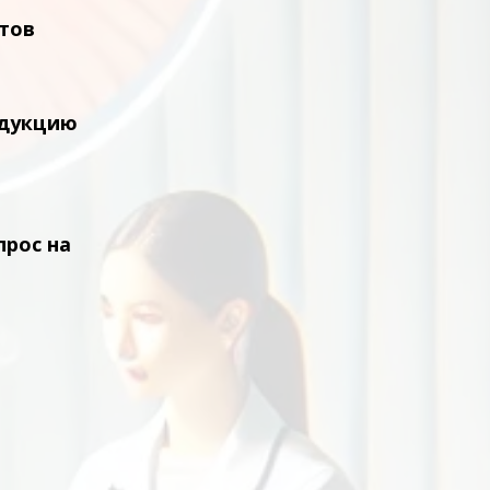
ртов
одукцию
прос на