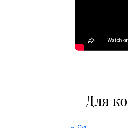
Реабилитологи
Врачи частной практики
Висцеральные массжисты
Кранио-сакральные терапевты
Специалисты метода Накатани
Гомеопаты
Нутрициологи
Специалисты частной практики
Для ко