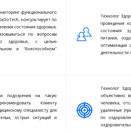
ониторинг функционального
Технолог Здо
RaDoTech, консультирует по
проведения к
вления состояния здоровья,
состояния з
азовываться по вопросам
питания, озд
го здоровья, с целью
оптимизации 
льном и "боеспособном"
деятельности /
Технолог Здо
ли подозрения на такую
объективно в
екомендовать Клиенту
человека, от
ицинскому специалисту для
удаленные (пр
желых, острых ситуаций и
по оздоровле
оздоровитель