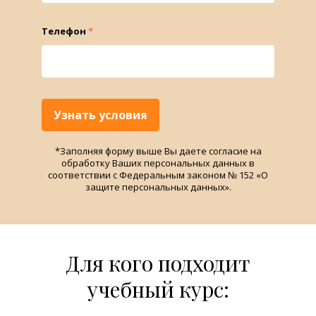
Специалисты частной
Салоны красоты / Барберные
практики
СПА салоны
Телефон
*
Магазины спортивного
питания
Эко туризм
Аквапарки
Страховые компании
Узнать условия
Транспортные компании
Компании с вредными
*Заполняя форму выше Вы даете согласие на
условиями труда
обработку Ваших персональных данных в
Компании с обязательными
соответствии с Федеральным законом № 152 «О
ежедневными медосмотрами
защите персональных данных».
Для кого подходит
учебный курс: